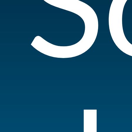
S
Hit enter to search or ESC to close