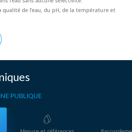
ns l’eau sans aucune sélectivité.
 qualité de l’eau, du pH, de la température et
hniques
CINE PUBLIQUE
Mesure et références
Raccordemen