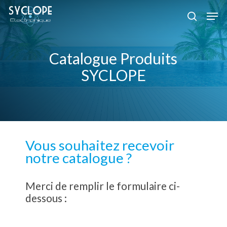
Skip
Men
to
search
Close
main
Menu
content
Catalogue Produits
SYCLOPE
Vous souhaitez recevoir
notre catalogue ?
Merci de remplir le formulaire ci-
dessous :