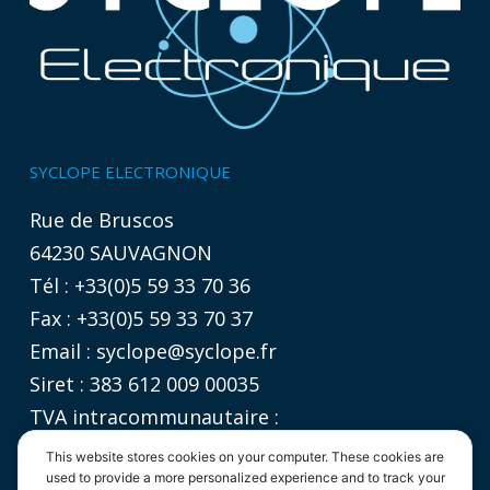
SYCLOPE ELECTRONIQUE
Rue de Bruscos
64230 SAUVAGNON
Tél : +33(0)5 59 33 70 36
Fax : +33(0)5 59 33 70 37
Email :
syclope@syclope.fr
Siret : 383 612 009 00035
TVA intracommunautaire :
FR 06 383612009
This website stores cookies on your computer. These cookies are
used to provide a more personalized experience and to track your