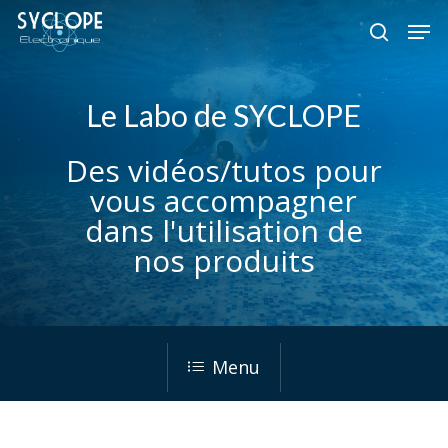
Skip
Men
to
search
Close
main
Menu
content
Le Labo de SYCLOPE
Des vidéos/tutos pour
vous accompagner
dans l'utilisation de
nos produits
Menu