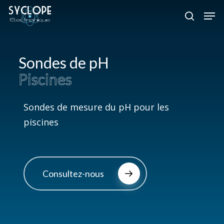
Skip
Men
to
search
Close
main
Menu
content
Sondes de pH
Piscines
Sondes de mesure du pH pour les
piscines
Consultez-nous