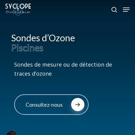
Skip
Men
to
search
Close
main
Menu
content
Sondes d’Ozone
Piscines
Sondes de mesure ou de détection de
traces d’ozone
Consultez-nous