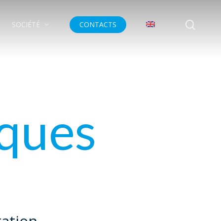
searc
SOCIÉTÉ
CONTACTS
iques
tation