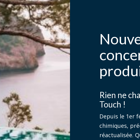
Nouve
conce
produ
Rien ne c
Touch !
Depuis le 1er f
chimiques, préc
réactualisée. Q