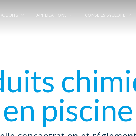
RODUITS
APPLICATIONS
CONSEILS SYCLOPE
uits chim
en piscine
lle concentration et réglemen