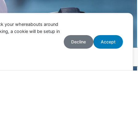
ack your whereabouts around
ing, a cookie will be setup in
Decline
Accept
Accepter
cceptez l’utilisation des cookies.
Plus d’informations
pagner !