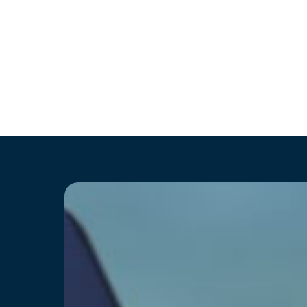
Hit enter to search or ESC to close