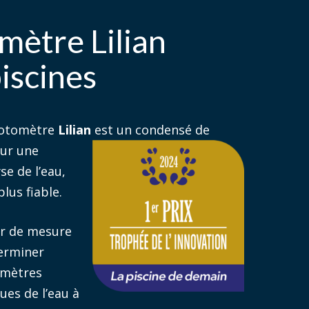
mètre Lilian
iscines
hotomètre
Lilian
est u
n condensé de
our une
se de l’eau,
plus fiable.
ur de mesure
erminer
amètres
ues de l’eau à