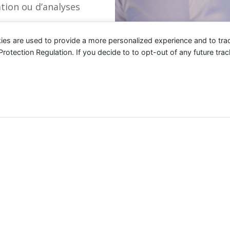
tion ou d’analyses
ies are used to provide a more personalized experience and to tr
tection Regulation. If you decide to to opt-out of any future track
En continuant à utiliser le site, vous a
mmes là pour vous accom