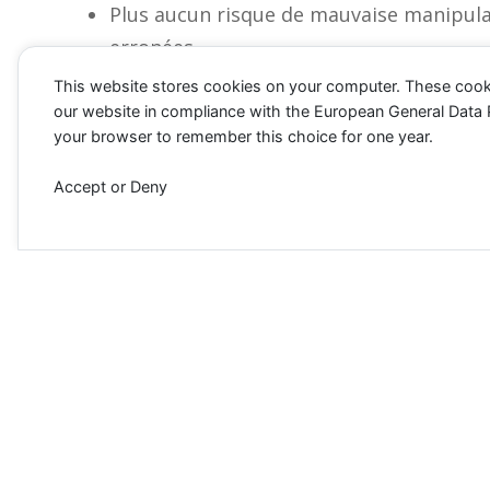
Plus aucun risque de mauvaise manipula
erronées,
Une mesure réalisée rapidement,
This website stores cookies on your computer. These cook
Des données précises et fiables,
our website in compliance with the European General Data Pro
your browser to remember this choice for one year.
Un gain de temps incontestable !
Accept or Deny
Besoin de plus d'informations ?
Nous so