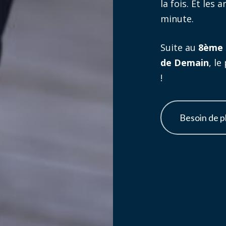
la fois. Et les
minute.
Suite au
8ème T
de Demain
, l
!
Besoin de p