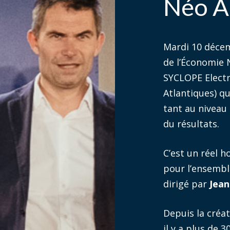
Néo Aq
Mardi 10 décem
de l’Économie 
SYCLOPE Electr
Atlantiques) q
tant au niveau 
du résultats.
C’est un réel 
pour l’ensembl
dirigé par
Jean
Depuis la créa
il y a plus de 