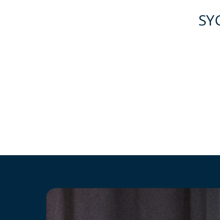
SY
Hit enter to search or ESC to close