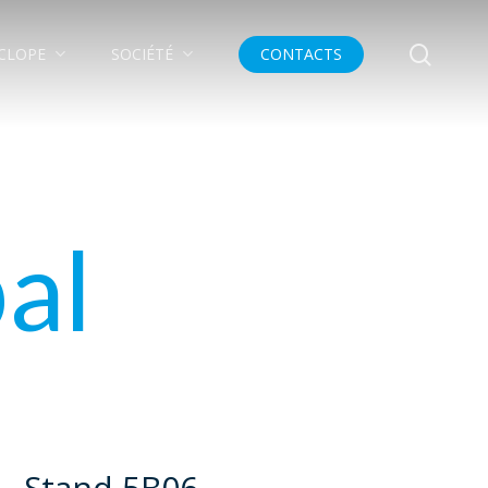
searc
YCLOPE
SOCIÉTÉ
CONTACTS
al
- Stand 5B06