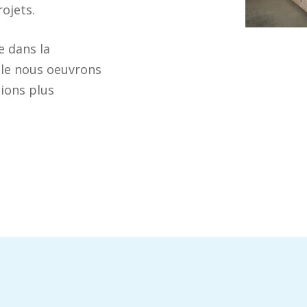
rojets.
e dans la
lle nous oeuvrons
tions plus