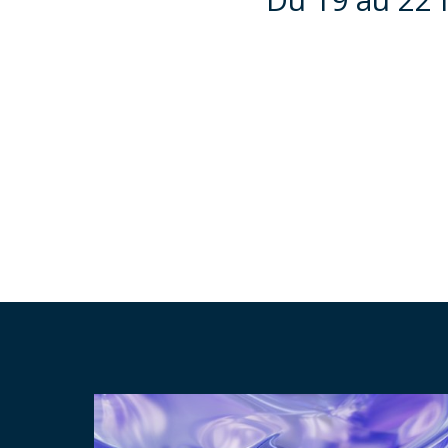
Hit enter to search or ESC to close