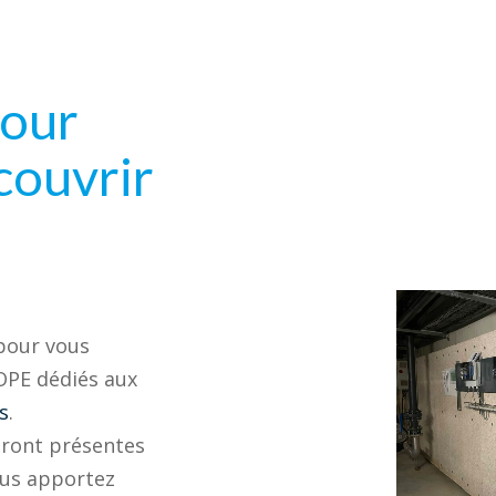
pour
couvrir
 pour vous
OPE dédiés aux
s
.
eront présentes
ous apportez