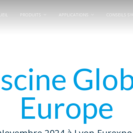
PRODUITS
APPLICATIONS
CONSEILS S
UEIL
iscine Glob
Europe
 Novembre 2024 à Lyon-Eurexpo 