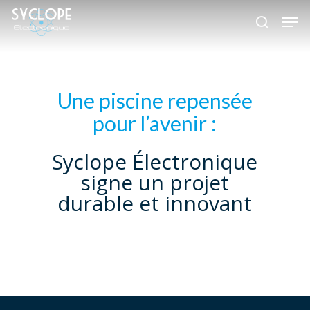
Skip
Men
to
search
Close
main
Menu
content
Une piscine repensée
pour l’avenir :
Syclope Électronique
signe un projet
durable et innovant