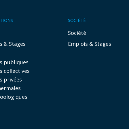
ATIONS
SOCIÉTÉ
é
Société
s & Stages
Emplois & Stages
es publiques
s collectives
s privées
hermales
zoologiques