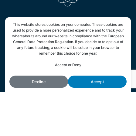
This website stores cookies on your computer. These cookies are
PRODUITS
used to provide a more personalized experience and to track your
whereabouts around our website in compliance with the European
Analyses & Régulations
General Data Protection Regulation. If you decide to to opt-out of
any future tracking, a cookie will be setup in your browser to
Sondes & Capteurs
remember this choice for one year.
En continuant à utiliser le site, vous acceptez l’utilisation des
Chambres d’analyses
Accept or Deny
Accepter
cookies.
Plus d’informations
Photomètres
Decline
Accept
Dosages & Stockages
Ultrafiltration
Générateur de Chlore In-Situ
Unité d’eau potable pour avion
Domotique